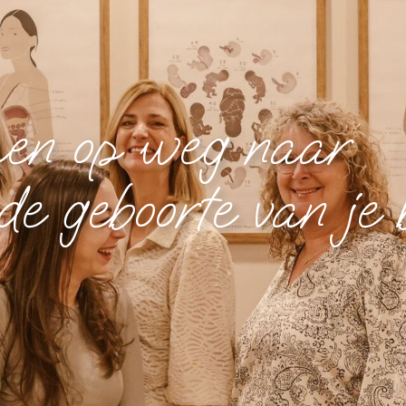
n op weg naar
de geboorte van je