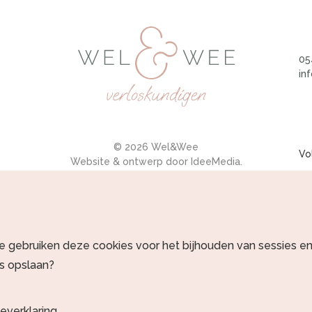
05
in
© 2026 Wel&Wee
Vo
Website & ontwerp door
IdeeMedia
.
e gebruiken deze cookies voor het bijhouden van sessies e
es opslaan?
everklaring