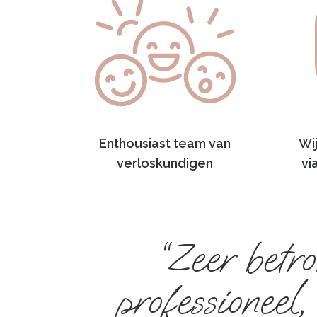
Enthousiast team van
Wij
verloskundigen
vi
“Zeer betro
professioneel,