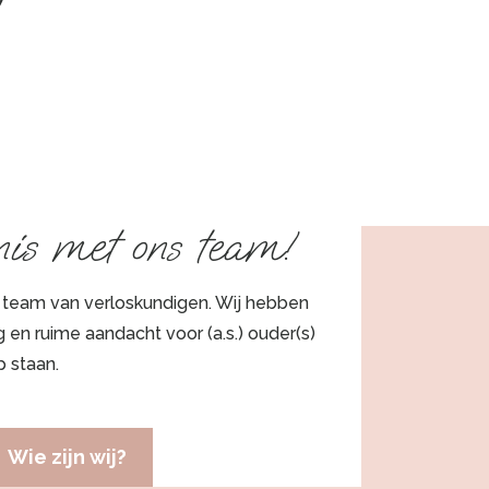
is met ons team!
t team van verloskundigen. Wij hebben
 en ruime aandacht voor (a.s.) ouder(s)
p staan.
Wie zijn wij?