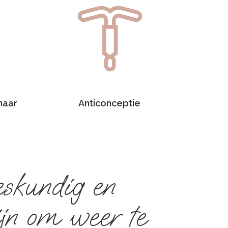
naar
Anticonceptie
deskundig en
fijn om weer te