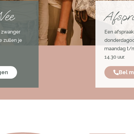
Wee
Afspr
t zwanger
Een afspraa
 zullen je
donderdagoch
maandag t/m
14.30 uur.
gen
Bel m